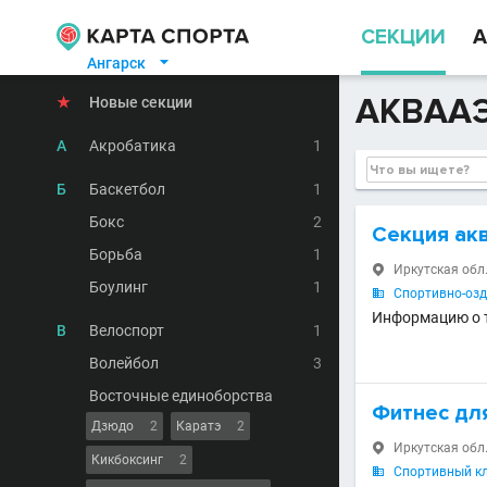
СЕКЦИИ
А
Ангарск

АКВААЭ
★
Новые секции
А
Акробатика
1
Б
Баскетбол
1
Бокс
2
Секция ак
Борьба
1
Иркутская обл.,

Боулинг
1
Спортивно-озд

Информацию о т
В
Велоспорт
1
Волейбол
3
Восточные единоборства
Фитнес дл
Дзюдо
2
Каратэ
2
Иркутская обл.,

Кикбоксинг
2
Спортивный кл
