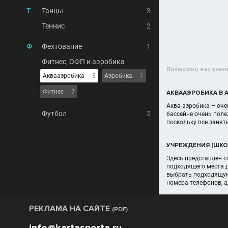
Т
Танцы
3
Теннис
2
Ф
Фехтование
1
Фитнес, ОФП и аэробика
Возможно вас заин
Аквааэробика
3
Аэробика
1
Фитнес
7
АКВААЭРОБИКА В 
Аква-аэробика – оче
Футбол
2
бассейне очень поле
поскольку все занят
УЧРЕЖДЕНИЯ (ШКОЛ
Здесь представлен сп
подходящего места д
выбрать подходящую
номера телефонов, а
РЕКЛАМА НА САЙТЕ
(PDF)