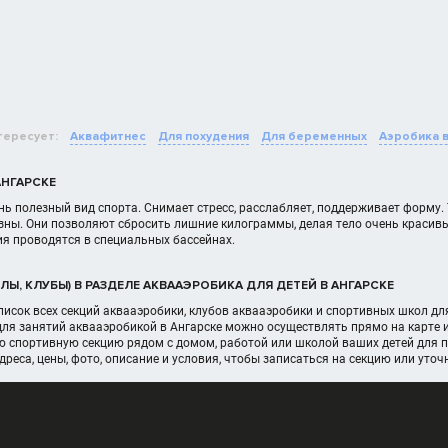
тересует:
Аквафитнес
Для похудения
Для беременных
Аэробика 
АНГАРСКЕ
нь полезный вид спорта. Снимает стресс, расслабляет, поддерживает форму.
зны. Они позволяют сбросить лишние килограммы, делая тело очень красивы
ия проводятся в специальных бассейнах.
Ы, КЛУБЫ) В РАЗДЕЛЕ АКВААЭРОБИКА ДЛЯ ДЕТЕЙ В АНГАРСКЕ
исок всех секций аквааэробики, клубов аквааэробики и спортивных школ для дете
ля занятий аквааэробикой в Ангарске можно осуществлять прямо на карте 
 спортивную секцию рядом с домом, работой или школой ваших детей для п
дреса, цены, фото, описание и условия, чтобы записаться на секцию или уто