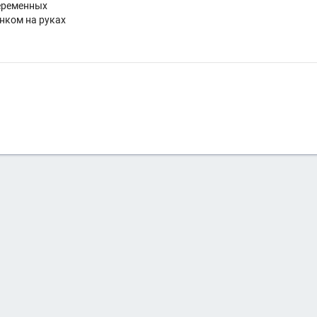
еременных
енком на руках