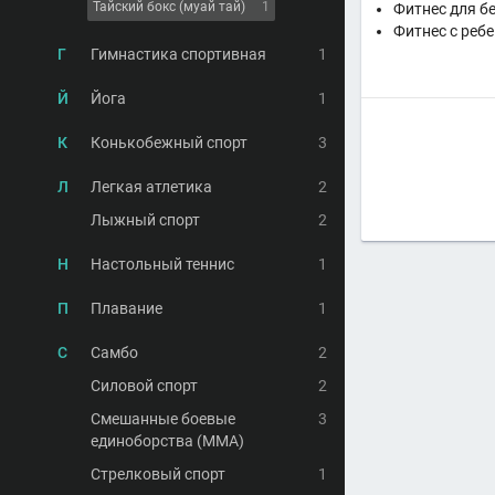
Тайский бокс (муай тай)
1
Фитнес для б
Фитнес с реб
Г
Гимнастика спортивная
1
Й
Йога
1
К
Конькобежный спорт
3
Л
Легкая атлетика
2
Лыжный спорт
2
Н
Настольный теннис
1
П
Плавание
1
С
Самбо
2
Силовой спорт
2
Смешанные боевые
3
единоборства (MMA)
Стрелковый спорт
1